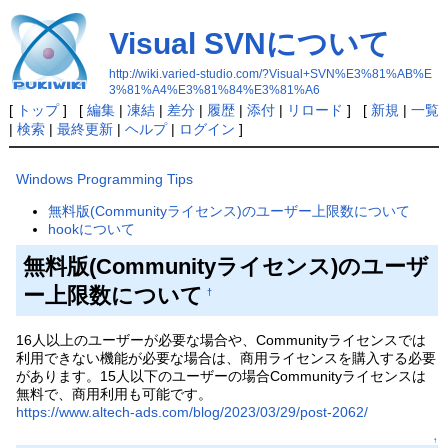
Visual SVNについて
http://wiki.varied-studio.com/?Visual+SVN%E3%81%AB%E
3%81%A4%E3%81%84%E3%81%A6
[
トップ
] [
編集
|
凍結
|
差分
|
履歴
|
添付
|
リロード
] [
新規
|
一覧
|
検索
|
最終更新
|
ヘルプ
|
ログイン
]
Windows Programming Tips
無料版(Communityライセンス)のユーザー上限数について
hookについて
無料版(Communityライセンス)のユーザ
ー上限数について
†
16人以上のユーザーが必要な場合や、Communityライセンスでは
利用できない機能が必要な場合は、商用ライセンスを購入する必要
があります。15人以下のユーザーの場合Communityライセンスは
無料で、商用利用も可能です。
https://www.altech-ads.com/blog/2023/03/29/post-2062/
↑