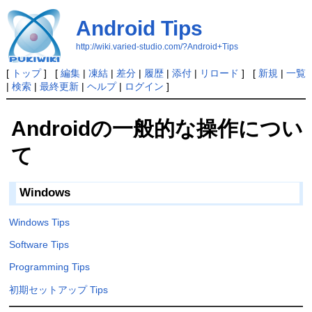
Android Tips
http://wiki.varied-studio.com/?Android+Tips
[
トップ
] [
編集
|
凍結
|
差分
|
履歴
|
添付
|
リロード
] [
新規
|
一覧
|
検索
|
最終更新
|
ヘルプ
|
ログイン
]
Androidの一般的な操作につい
て
Windows
Windows Tips
Software Tips
Programming Tips
初期セットアップ Tips