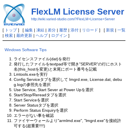
FlexLM License Server
http://wiki.varied-studio.com/?FlexLM+License+Server
[
トップ
] [
編集
|
凍結
|
差分
|
履歴
|
添付
|
リロード
] [
新規
|
一覧
|
検索
|
最終更新
|
ヘルプ
|
ログイン
]
Windows Software Tips
ライセンスファイル(dat)を発行
発行したファイルをtextpad等で開き"SERVER"の行にホスト
名(this_hostを変更)と末尾にポート番号を記載
Lmtools.exeを実行
Config Serviceタブを選択して Imgrd.exe, License.dat, debu
g.logの参照先を選択
Use Service, Start Sever at Power Upを選択
Start/Stop/Rereadタブを選択
Start Serviceを選択
Server Statusタブを選択
Perform Status Enquiryを選択
エラーがない事を確認
ファイヤーウォールより"armlmd.exe", "lmgrd.exe"を接続許
可する(超重要!!!!)