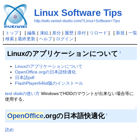
Linux Software Tips
http://wiki.varied-studio.com/?Linux+Software+Tips
[
トップ
] [
編集
|
凍結
|
差分
|
履歴
|
添付
|
リロード
] [
新規
|
一覧
|
検索
|
最終更新
|
ヘルプ
|
ログイン
]
Linuxのアプリケーションについて
†
Linuxのアプリケーションについて
OpenOffice.orgの日本語快適化
日本語pdf
FlashPlayer64bit版のインストール
test disikの使い方
WindowsでHDDのマウントが出来ない場合等に
使用する。
↑
OpenOffice
.orgの日本語快適化
†
読め
↑