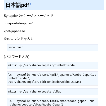
日本語pdf
†
Synapticパッケージマネージャで
cmap-adobe-japan1
xpdf-japanese
次のコマンドを入力
(パスワード入力)
mkdir -p /usr/share/poppler/cidToUnicode
ln --symbolic /usr/share/xpdf/japanese/Adobe-Japan1.c
idToUnicode \

/usr/share/poppler/cidToUnicode/Adobe-Japan1
mkdir -p /usr/share/poppler/cMap
ln --symbolic /usr/share/fonts/cmap/adobe-japan1 /us
r/share/poppler/cMap/Adobe-Japan1