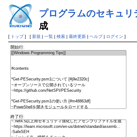
プログラムのセキュリティチ
成
[
トップ
] [
新規
|
一覧
|
検索
|
最終更新
|
ヘルプ
|
ログイン
]
開始行:
終了行: