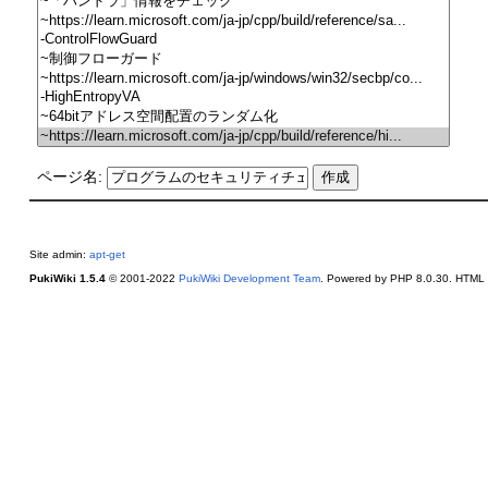
ページ名:
Site admin:
apt-get
PukiWiki 1.5.4
© 2001-2022
PukiWiki Development Team
. Powered by PHP 8.0.30. HTML c