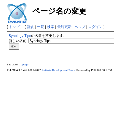
ページ名の変更
[
トップ
] [
新規
|
一覧
|
検索
|
最終更新
|
ヘルプ
|
ログイン
]
Synology Tips
の名前を変更します。
新しい名前:
Site admin:
apt-get
PukiWiki 1.5.4
© 2001-2022
PukiWiki Development Team
. Powered by PHP 8.0.30. HTML c