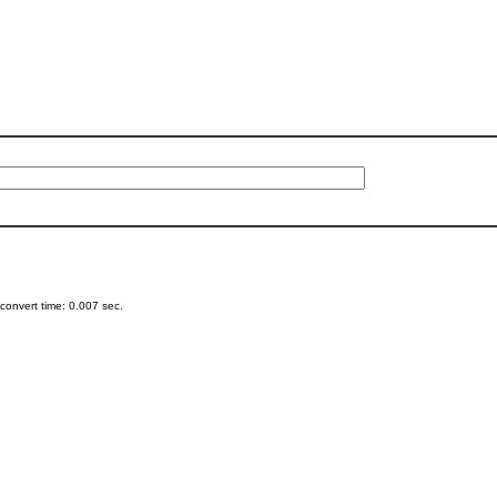
onvert time: 0.007 sec.