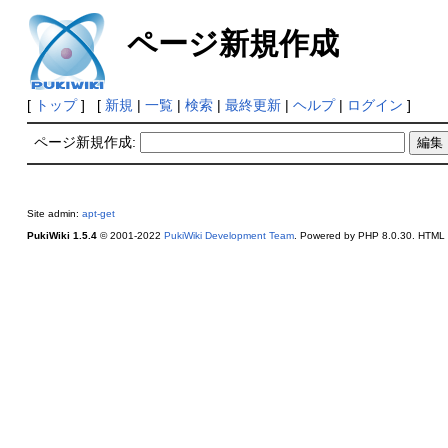
ページ新規作成
[
トップ
] [
新規
|
一覧
|
検索
|
最終更新
|
ヘルプ
|
ログイン
]
ページ新規作成:
Site admin:
apt-get
PukiWiki 1.5.4
© 2001-2022
PukiWiki Development Team
. Powered by PHP 8.0.30. HTML c