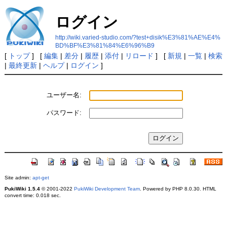
ログイン
http://wiki.varied-studio.com/?test+disik%E3%81%AE%E4%
BD%BF%E3%81%84%E6%96%B9
[
トップ
] [
編集
|
差分
|
履歴
|
添付
|
リロード
] [
新規
|
一覧
|
検索
|
最終更新
|
ヘルプ
|
ログイン
]
ユーザー名:
パスワード:
Site admin:
apt-get
PukiWiki 1.5.4
© 2001-2022
PukiWiki Development Team
. Powered by PHP 8.0.30. HTML
convert time: 0.018 sec.