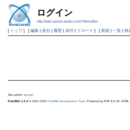
ログイン
http://wiki.varied-studio.com/?MenuBar
[
トップ
] [
編集
|
差分
|
履歴
|
添付
|
リロード
] [
新規
|
一覧
|
検
Site admin:
apt-get
PukiWiki 1.5.4
© 2001-2022
PukiWiki Development Team
. Powered by PHP 8.0.30. HTML c