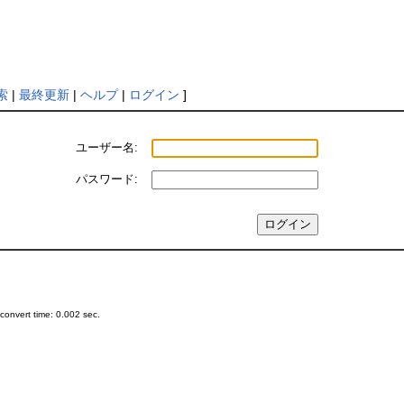
索
|
最終更新
|
ヘルプ
|
ログイン
]
ユーザー名:
パスワード:
onvert time: 0.002 sec.