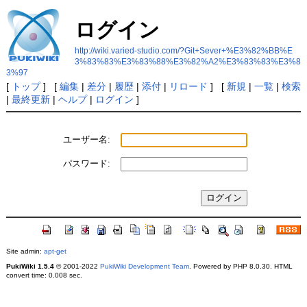
ログイン
http://wiki.varied-studio.com/?Git+Sever+%E3%82%BB%E
3%83%83%E3%83%88%E3%82%A2%E3%83%83%E3%8
3%97
[
トップ
] [
編集
|
差分
|
履歴
|
添付
|
リロード
] [
新規
|
一覧
|
検索
|
最終更新
|
ヘルプ
|
ログイン
]
ユーザー名:
パスワード:
Site admin:
apt-get
PukiWiki 1.5.4
© 2001-2022
PukiWiki Development Team
. Powered by PHP 8.0.30. HTML
convert time: 0.008 sec.