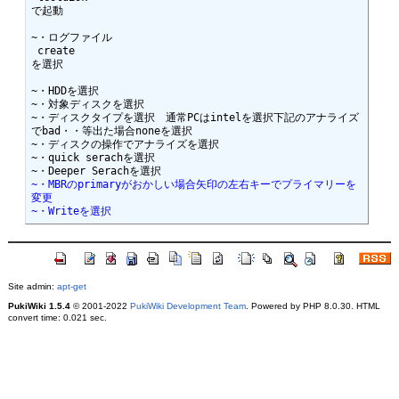
で起動

~・ログファイル

 create

を選択

~・HDDを選択

~・対象ディスクを選択

~・ディスクタイプを選択　通常PCはintelを選択下記のアナライズ
でbad・・等出た場合noneを選択

~・ディスクの操作でアナライズを選択

~・quick serachを選択

~・MBRのprimaryがおかしい場合矢印の左右キーでプライマリーを
変更
~・Writeを選択
Site admin:
apt-get
PukiWiki 1.5.4
© 2001-2022
PukiWiki Development Team
. Powered by PHP 8.0.30. HTML
convert time: 0.021 sec.