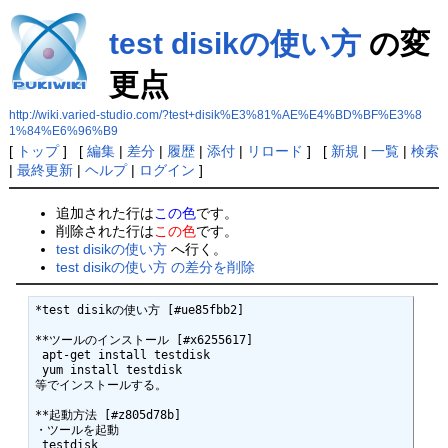
test disikの使い方
の変
更点
http://wiki.varied-studio.com/?test+disik%E3%81%AE%E4%BD%BF%E3%8
1%84%E6%96%B9
[
トップ
] [
編集
|
差分
|
履歴
|
添付
|
リロード
] [
新規
|
一覧
|
検索
|
最終更新
|
ヘルプ
|
ログイン
]
追加された行は
この色
です。
削除された行は
この色
です。
test disikの使い方
へ行く。
test disikの使い方 の差分を削除
*test disikの使い方 [#ue85fbb2]

**ツールのインストール [#x6255617]

 apt-get install testdisk

 yum install testdisk

等でインストールする。

**起動方法 [#z805d78b]

・ツールを起動

 testdisk
